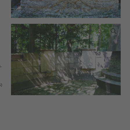
9-
5)