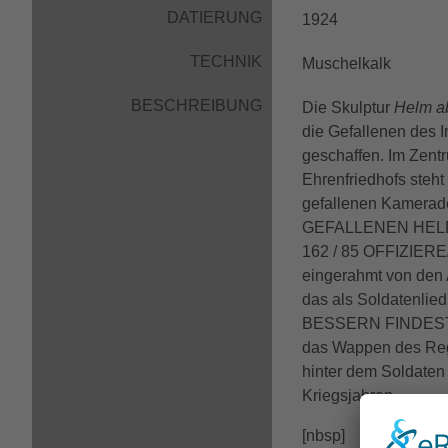
DATIERUNG
1924
TECHNIK
Muschelkalk
BESCHREIBUNG
Die Skulptur
Helm a
die Gefallenen des I
geschaffen. Im Zent
Ehrenfriedhofs steht 
gefallenen Kamerade
GEFALLENEN HELDE
162 / 85 OFFIZIE
eingerahmt von den 
das als Soldatenli
BESSERN FINDEST DU
das Wappen des Regi
hinter dem Soldaten
Kriegsjahren.
[nbsp]