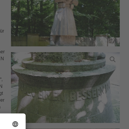
ür
ner
EN
“,
EN
gt
er
n