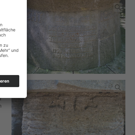
r
er
a.
r
n