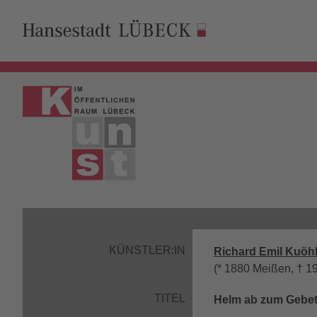
KÜNSTLER:IN
Richard Emil Kuöh
(* 1880 Meißen, † 1
TITEL
Helm ab zum Gebe