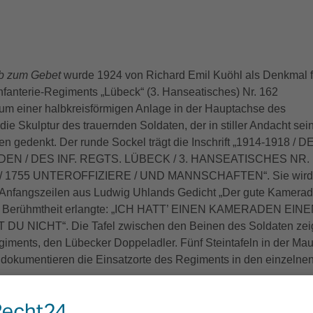
b zum Gebet
wurde 1924 von Richard Emil Kuöhl als Denkmal f
nfanterie-Regiments „Lübeck“ (3. Hanseatisches) Nr. 162
rum einer halbkreisförmigen Anlage in der Hauptachse des
die Skulptur des trauernden Soldaten, der in stiller Andacht sei
n gedenkt. Der runde Sockel trägt die Inschrift „1914-1918 / D
N / DES INF. REGTS. LÜBECK / 3. HANSEATISCHES NR.
RE/ 1755 UNTEROFFIZIERE / UND MANNSCHAFTEN“. Sie wird
Anfangszeilen aus Ludwig Uhlands Gedicht „Der gute Kamerad
ed Berühmtheit erlangte: „ICH HATT’ EINEN KAMERADEN EIN
 NICHT“. Die Tafel zwischen den Beinen des Soldaten zei
ments, den Lübecker Doppeladler. Fünf Steintafeln in der Mau
 dokumentieren die Einsatzorte des Regiments in den einzelne