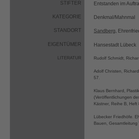
STIFTER
Entstanden im Auftr
KATEGORIE
Denkmal/Mahnmal
STANDORT
Sandberg
, Ehrenfrie
EIGENTÜMER
Hansestadt Lübeck
LITERATUR
Rudolf Schmidt, Richard
Adolf Christen, Richard
57.
Klaus Bernhard, Plasti
(Veröffentlichungen de
Kästner, Reihe B, Heft
Lübecker Friedhöfe. E
Bauen, Gesamtleitung W