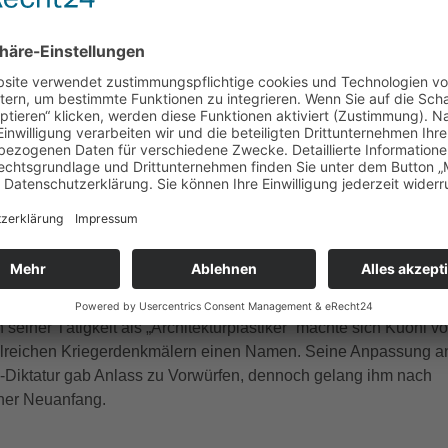
 die zentrale Gedenkstätte für die militärischen und zivilen Opfe
r geht zurück auf das Jahr 1914 und Pläne des städtischen
rry Maasz (1880-1946). Auf ihm befinden sich mit Fritz Behns
Krieger
von 1919 und Josephs Krautwalds
Die Mutter
von 1963
ale.
tudierte nach einer Lehre in einer keramischen Modellfabrik in
gewerbeschule in Dresden. 1912 siedelte er nach Hamburg üb
h hier in den kommenden Jahrzehnten zu einem der meist
stischen Künstler, der mit seiner sogenannten Klinkerkeramik
iederbelebung der Backsteinarchitektur leistete. Kuöhl schuf u.
ritz Högers Chilehaus sowie an Fritz Schumachers Hamburger
seiner Tätigkeit als „Architekturplastiker“ machte sich Kuöhl vo
hlreichen Kriegerdenkmälern einen Namen. Seine Anpassung a
S-Diktatur gab Anlass zu Vorwürfen, dennoch gelang ihm nach
cher Neuanfang.