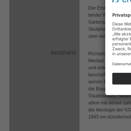
Der Ehrenfriedhof ist
beider Weltkriege. E
Gartenarchitekten Ha
Skulptur
Sterbender 
zwei weitere Ehrenm
BIOGRAFIE
Richard Emil Kuöhl s
Meißen an der Kunst
und entwickelte sic
beschäftigten baupla
seinen Beitrag zur W
die Bauplastik an F
Staatsbauten. Neben 
allem mit seinen za
die Ideologie der N
1945 ein künstleris