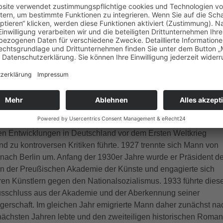
eitsbedingt musste sich Heinrich Mann in den kommenden Jahr
lten unterziehen und unternahm verschiedene Reisen. Sein
oman „Professor Unrat oder das Ende eines Tyrannen“, der de
eines sittenstrengen Gymnasiallehrers zum Thema hat, sorgte i
ndal und wurde faktisch mit einem Verbot belegt. Durch die
r dem Titel „Der blaue Engel“ mit Marlene Dietrich erlangte das
e Bekanntheit. 1914 heiratete Heinrich Mann und ließ sich in
 Jahre später wurde seine einzige Tochter geboren. Politische
 1915 zum Bruch mit seinem Bruder Thomas, erst 1922 kam es
äherung zwischen den Geschwistern. 1918 wurde Heinrichs
 herausgegeben, der sich in kritischer Weise mit den politisch
hen Entwicklungen in Deutschland vor dem Ersten Weltkrieg
d zu kontroversen Kritiken führte. 1927 trennte sich Mann von
 nach Berlin um. Anfang der 1930er Jahre wurde er Präsident de
an der Preußischen Akademie der Künste und engagierte sich
n Künstlern gegen den Nationalsozialismus. 1933 führte dies
schluss aus der Akademie und der Aberkennung seiner
gerschaft. Im gleichen Jahr emigrierte Mann daher zunächst na
 nächsten Jahren lebte und den zweiteiligen historischen Roman