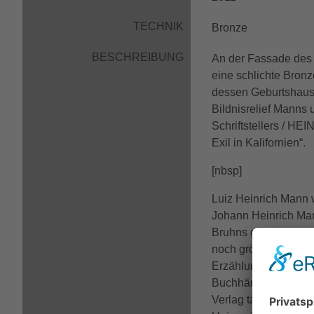
TECHNIK
Bronze
BESCHREIBUNG
An der Fassade des
eine schlichte Bronz
dessen Geburtshaus s
Bildnisrelief Manns u
Schriftstellers / H
Exil in Kalifornien“.
[nbsp]
Luiz Heinrich Mann
Johann Heinrich Man
Bruhns geboren. Er w
noch größerer Bekann
Erzählungen. Bis 1
Buchhändlerlehre in 
Verlag tätig und bes