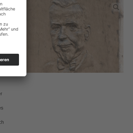
en
n
n
en
r
es
ch