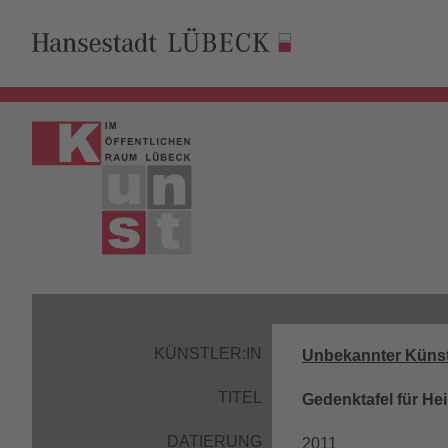
KÜNSTLER:IN
Unbekannter Künst
TITEL
Gedenktafel für He
DATIERUNG
2011