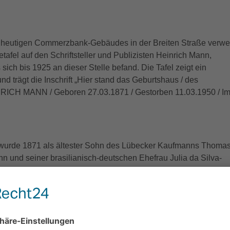
 heutigen Commerzbank-Gebäudes in der Breiten Straße verwe
etafel auf den Schriftsteller und Publizisten Heinrich Mann,
ich bis 1925 an dieser Stelle befand. Die Tafel zeigt ein
nd trägt die Inschrift „Hier stand das Geburtshaus / des
EINRICH MANN / Geboren 27.03.1871 / Gestorben 11.03.1950 / I
 wurde 1871 als ältester Sohn des Lübecker Kaufmanns Thoma
n und seiner brasilianisch-deutschen Ehefrau Julia da Silva-
ar der ältere Bruder des Schriftstellers Thomas Mann, der es z
theit brachte. Bereits 1885 verfasste Heinrich erste
889 besuchte er das Lübecker Katharineum und begann dann ei
Dresden. Von 1890 bis 1892 war er in Berlin beim S. Fischer
uchte in dieser Zeit auch Vorlesungen der Friedrich-Wilhelms-