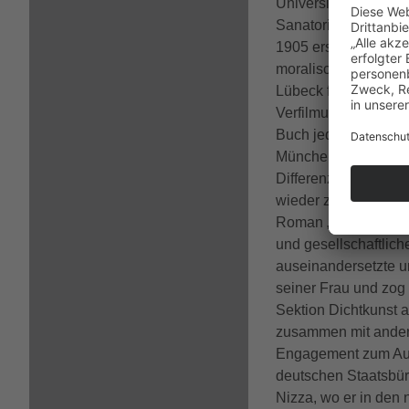
Universität. Krankh
Sanatoriumsaufentha
1905 erschienener R
moralischen Verfall 
Lübeck für einen Ska
Verfilmung 1930 unte
Buch jedoch weltweit
München nieder, zwei
Differenzen führten
wieder zu einer Ann
Roman „Der Untertan“
und gesellschaftlic
auseinandersetzte un
seiner Frau und zog
Sektion Dichtkunst 
zusammen mit andere
Engagement zum Aus
deutschen Staatsbür
Nizza, wo er in den