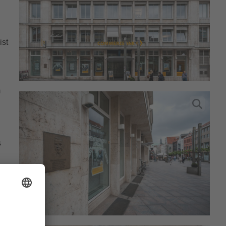
ist
m
s
u
ne