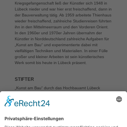
Kriegsgefangenschaft ließ der Künstler sich 1948 in
Lübeck nieder und war hier erst freischaffend, dann in
der Bauverwaltung tätig. Ab 1959 arbeitete Thienhaus
wieder freischaffend, zahlreiche Studienreisen führten
ihn in den Mittelmeerraum und den Vorderen Orient.
In den 1960er und 1970er Jahren übernahm der
Künstler in Norddeutschland zahlreiche Aufgaben für
„Kunst am Bau“ und experimentierte dabei mit
vielfältigen Techniken und Materialien. In einer Fülle
großer und kleiner Arbeiten ist sein künstlerisches
Werk somit bis heute in Lübeck präsent.
STIFTER
„Kunst am Bau“ durch das Hochbauamt Lübeck
KATEGORIE
Kunst am Bau
STANDORT