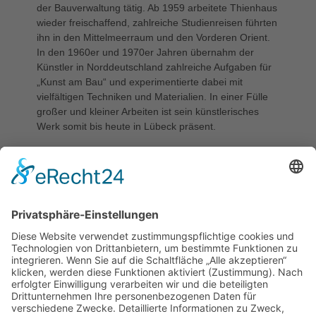
der Bauverwaltung tätig. Ab 1959 arbeitete Thienhaus
wieder freischaffend, zahlreiche Studienreisen führten
ihn in den Mittelmeerraum und den Vorderen Orient.
In den 1960er und 1970er Jahren übernahm der
Künstler in Norddeutschland zahlreiche Aufgaben für
„Kunst am Bau“ und experimentierte dabei mit
vielfältigen Techniken und Materialien. In einer Fülle
großer und kleiner Arbeiten ist sein künstlerisches
Werk somit bis heute in Lübeck präsent.
STIFTER
„Kunst am Bau“ durch das Hochbauamt Lübeck
KATEGORIE
nicht mehr erhalten
STANDORT
Nicht mehr erhalten, Klosterhof 49, ehem.
Stadtteilbibliothek (geschlossen)