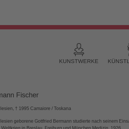
KUNSTWERKE
KÜNSTL
mann Fischer
hlesien, † 1995 Camaiore / Toskana
lesien geborene Gottfried Bermann studierte nach seinem Eins
en Weltkrieg in Breslau, Freiburg und München Medizin. 1926