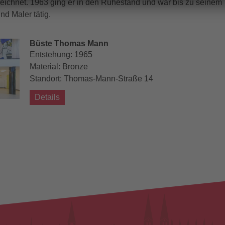
ichnet. 1963 ging er in den Ruhestand und war bis zu seinem
nd Maler tätig.
Büste Thomas Mann
Entstehung:
1965
Material:
Bronze
Standort:
Thomas-Mann-Straße 14
Details