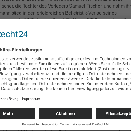
e Fischer, die Tochter des Verlegers Samuel Fischer, und nahm ih
n stieg in den erfolgreichen Belletristik-Verlag seines
 und wurde 1928 dessen Geschäftsführer. 1932 ernannte er Pet
ionellen Leiter und gründete in der Schweiz die AG für
 die es in der Zeit des Nationalsozialismus möglich wurde, die 
Autoren vor Zugriffen zu schützen. 1936 wanderte Bermann m
Österreich aus, er teilte das Unternehmen in einen in Deutschl
r dem Namen S. Fischer laufenden und von Peter Suhrkamp
n Verlag und einen von ihm geführten Verlag, der in Wien unter 
her Verlag GmbH lief und weiterhin Werke von durch das
che Regime geächteten Autoren herausgab. Nach dem Anschluss
sste Bermann Fischer über Italien und die Schweiz nach Sch
rte er in die USA. Seine verlegerische Tätigkeit führte er dabei
glichte damit vor allem jüdischen und emigrierten Autoren die
er Werke. Nach Ende des Zweiten Weltkrieges leitete er den Ver
holm weiter, ab 1948 von Amsterdam in Zusammenschluss mit 
0 kam es zur endgültigen Trennung von Peter Suhrkamp. 1958
mann Fischer mit dem Großen Verdienstkreuz der Bundesrepubl