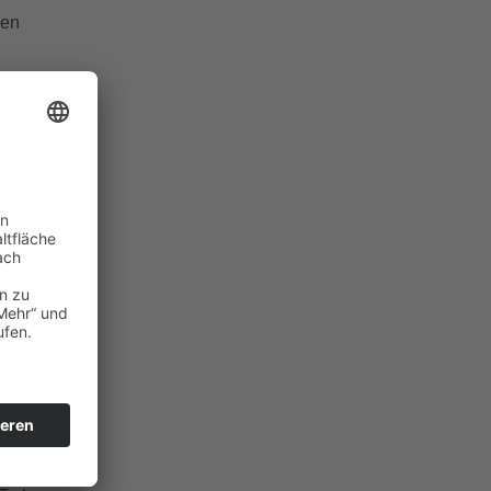
ren
er
unter
it
and
dem
weden
lag
dem
ik