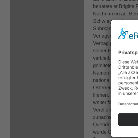
heiratete er Brigitt
Nachnamen an. Berman
Schwiegervaters ein
Suhrkamp zum redakt
Verlagsrechte, durch
Vertrag genommenen 
seiner Familie nach 
verbleibenden, unte
geleiteten arisierte
Namen Bermann-Fisc
nationalsozialistis
Österreichs 1938 mu
fliehen, 1940 emigrie
weiter fort und ermö
Veröffentlichung ihr
zunächst von Stock
Querido-Verlag. 195
wurde Gottfried Ber