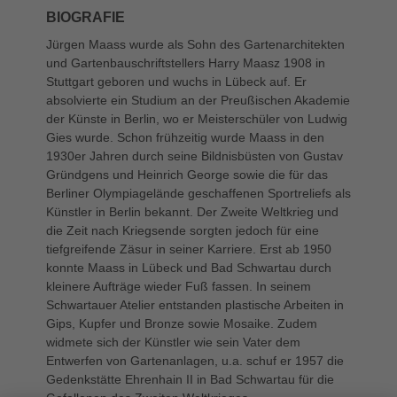
BIOGRAFIE
Jürgen Maass wurde als Sohn des Gartenarchitekten
und Gartenbauschriftstellers Harry Maasz 1908 in
Stuttgart geboren und wuchs in Lübeck auf. Er
absolvierte ein Studium an der Preußischen Akademie
der Künste in Berlin, wo er Meisterschüler von Ludwig
Gies wurde. Schon frühzeitig wurde Maass in den
1930er Jahren durch seine Bildnisbüsten von Gustav
Gründgens und Heinrich George sowie die für das
Berliner Olympiagelände geschaffenen Sportreliefs als
Künstler in Berlin bekannt. Der Zweite Weltkrieg und
die Zeit nach Kriegsende sorgten jedoch für eine
tiefgreifende Zäsur in seiner Karriere. Erst ab 1950
konnte Maass in Lübeck und Bad Schwartau durch
kleinere Aufträge wieder Fuß fassen. In seinem
Schwartauer Atelier entstanden plastische Arbeiten in
Gips, Kupfer und Bronze sowie Mosaike. Zudem
widmete sich der Künstler wie sein Vater dem
Entwerfen von Gartenanlagen, u.a. schuf er 1957 die
Gedenkstätte Ehrenhain II in Bad Schwartau für die