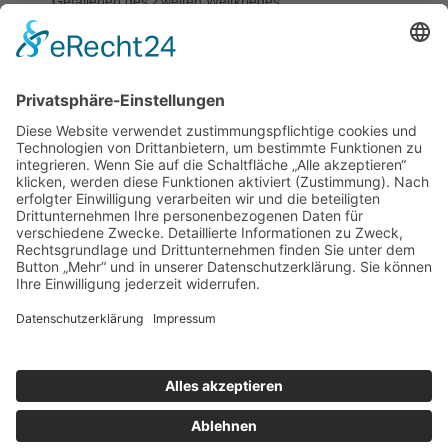
Gefallenen des Zweiten Weltkrieges.
WERKE
Töpfer
Entstehung:
1936
Material:
Keramik
Standort:
Fischergrube 22
Details