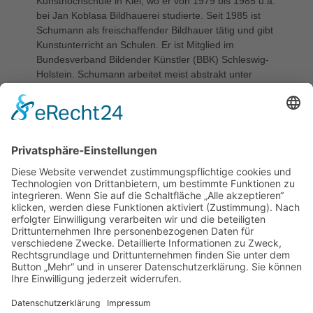
Kunsthochschule in Kiel, wo er von 1979 bis 1985 u.a.
bei Jan Koblasa Bildhauerei studierte. Seit 1985 ist
Schumann als freischaffender Bildhauer tätig und gibt
Kunstunterricht an Schulen. Er ist Mitglied im
Bundesverband Bildender Künstler (BBK) Schleswig-
Holstein. Schumann arbeitet meist abstrakt unter
Verwendung unterschiedlicher Materialien und mit
stark differierenden Größenmaßstäben. Er lebt und
arbeitet in Klausdorf in Schleswig-Holstein.
STIFTER
„Kunst im öffentlichen Raum" durch die Hansestadt
Lübeck
KATEGORIE
nicht mehr erhalten
STANDORT
Nicht mehr erhalten, August-Bebel-Straße 10-14,
ehem. Schule Moisling (2011 geschlossen)