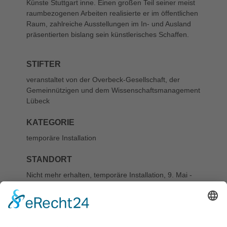
Künste Stuttgart inne. Einen großen Teil seiner meist
raumbezogenen Arbeiten realisierte er im öffentlichen
Raum, zahlreiche Ausstellungen im In- und Ausland
präsentierten bislang sein künstlerisches Schaffen.
STIFTER
veranstaltet von der Overbeck-Gesellschaft, der
Gemeinnützigen und dem Wissenschaftsmanagement
Lübeck
KATEGORIE
temporäre Installation
STANDORT
Nicht mehr erhalten, temporäre Installation, 9. Mai -
26. Sept. 2013, Königsstraße 3-11, Bürgergärten,
Garten der Gemeinnützigen
LITERATUR