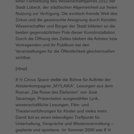
einer Fortsetzung des Wissenschaftsjahres 2012 der
Stadt Lübeck, der städtischen Allgemeinheit zur freien
Nutzung zur Verfügung. Die exotisch-fremde Welt des
Zirkus und die gewünschte Aneignung durch Künstler,
Wissenschaftler und Bürger der Stadt bildeten so die
beiden gegensätzlichen Pole dieser Kunstinstallation.
Durch die Öffnung des Zeltes blieben die Artisten bzw.
Vortragenden und ihr Publikum bei den
Veranstaltungen für die Öffentlichkeit gleichermaßen
sichtbar.
[nbsp]
8 ½ Circus Space
stellte die Bühne für Auftritte der
Artistenkompagnie „MY!LAIKA“, Lesungen aus dem
Roman „Die Reise des Elefanten“ von José
Saramago, Präsentation ausgewählter Lyrik,
wissenschaftliche Lesungen, Film- und
Theatervorführungen für Kinder und vieles mehr.
Damit bot es einen lebendigen Treffpunkt für
Unterhaltung, Gespräche und Wissensvermittlung –
geplante und spontane. Im Sommer 2006 war
8 ½