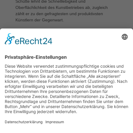
Schütte lehnt die Schnelllebigkeit und
Oberflächlichkeit des Kunstbetriebes ab, zugleich
zählt er zu den gefragtesten und produktivsten
Künstlern der Gegenwart.
STIFTER
Schenkung der Possehl-Stiftung
KATEGORIE
Bauplastik/-skulptur
STANDORT
Willy-Brandt-Allee
10, Musik- und Kongresshalle
(MuK), Dach
LITERATUR
Julian Heynen/ James Lingwood/ Angela Vettese, Thomas
Schütte, London 1998.