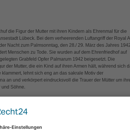
uf die Figur der Mutter mit ihren Kindern als Ehrenmal für die
sestadt Lübeck. Bei dem verheerenden Luftangriff der Royal A
 der Nacht zum Palmsonntag, den 28./ 29. März des Jahres 194
ert Menschen zu Tode. Sie wurden auf dem Ehrenfriedhof auf
gelegten Grabfeld Opfer Palmarum 1942 beigesetzt. Die
r der Mutter, die ein Kind auf ihren Armen hält, während sich 
 klammert, lehnt sich eng an das sakrale Motiv der
 an und verkörpert eindrucksvoll die Trauer der Mütter um ihr
r und Söhne.
 die zentrale Gedenkstätte für die militärischen und zivilen Opfe
r geht zurück auf das Jahr 1914 und Pläne des städtischen
rry Maasz (1880-1946). Auf ihm befinden sich mit Fritz Behns