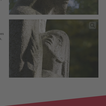
des
s,