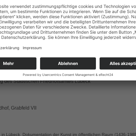
Krieger
von 1919 und Richard Emil Kuöhls
Helm ab zum Gebet
re Ehrenmale.
ielt seine künstlerische Ausbildung u.a. in der Bildhauerklasse
 der Akademie der Bildenden Künste München und bei Karl
takademie in Dresden. Nach dem Zweiten Weltkrieg ließ sich de
im Münsterland nieder und begründete 1951 ein Atelier in Rhein
nimmt die sakrale Kunst eine besondere Stellung ein. Seine
or allem im Bistum Münster und im nordwestdeutschen Raum.
ag des Städtischen Friedhofsamtes Lübeck
dhof, Grabfeld VII
k in Lübeck. Dokumentation der Kunst im öffentlichen Raum (1436-198