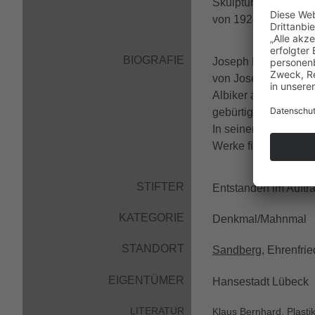
Skulptur
Sterbender 
von 1924 zwei weite
BIOGRAFIE
Joseph Krautwald erh
von Josef Thorak an
Albiker an der Kuns
gebürtige Schlesier 
In seinem Schaffen 
Werke finden sich v
STIFTER
Entstanden im Auftr
KATEGORIE
Denkmal/Mahnmal
STANDORT
Sandberg
, Ehrenfrie
EIGENTÜMER
Hansestadt Lübeck
LITERATUR
Klaus Bernhard, Plasti