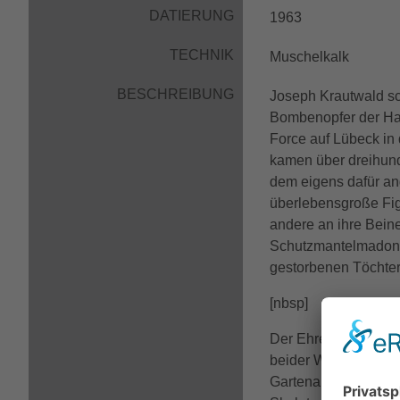
DATIERUNG
1963
TECHNIK
Muschelkalk
BESCHREIBUNG
Joseph Krautwald sch
Bombenopfer der Han
Force auf Lübeck in
kamen über dreihund
dem eigens dafür an
überlebensgroße Figu
andere an ihre Beine
Schutzmantelmadonna
gestorbenen Töchte
[nbsp]
Der Ehrenfriedhof ist
beider Weltkriege. E
Gartenarchitekten Ha