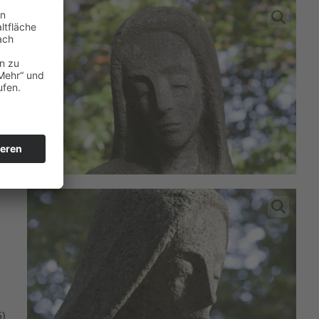
r
e.
5)