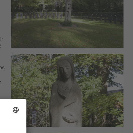
ir
2
das
e
r