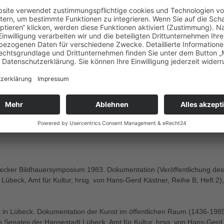
in Bergen, gefolgt von einem Aufenthalt an der St. Martin
ndon 1970/71. Zwischen 1974 und 1979 lehrte er als Dozent an d
rgen. Zwischen 1982 und 1985 war er als Professor an der
ademie in Stockholm tätig.
ch des Lübecker Bildhauersymposiums 1983, Stiftung des Verei
een für Kunst und Kulturgeschichte der Hansestadt Lübeck e.V
ürgergärten, Behnhausgarten
übecker Bildhauersymposium 1983. Dokumentation (Veröffentlichung des
Lübeck, Amt für Kultur, hrsg. von Hans-Gerd Kästner, Reihe B, Heft 2),
k in Lübeck. Dokumentation der Kunst im öffentlichen Raum (1436-198
s Senates der Hansestadt Lübeck, Amt für Kultur, hrsg. von Hans-Gerd