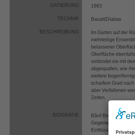
DATIERUNG
1983
TECHNIK
Basalt/Diabas
BESCHREIBUNG
Im Garten auf der R
mehrteilige Ensemble 
belassener Oberfläch
Oberfläche ebenfall
verbindet sie mit de
abgespalten, wie ihr
weitere bogenförmig 
scharfem Grad nach 
aber Verfallenen wec
Zeiten.
BIOGRAFIE
Bård Breivik war Bi
Gegenwart. Er öffnet
Einflüsse. Seine kün