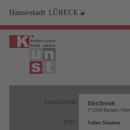
KÜNSTLER:IN
Bård Breivik
(* 1948 Bergen / No
TITEL
Fallen Shadow