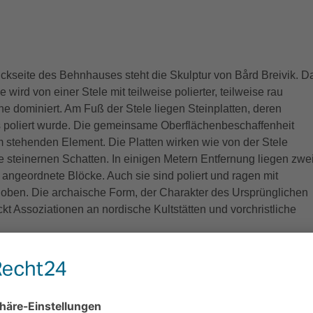
ückseite des Behnhauses steht die Skulptur von Bård Breivik. D
wird von einer Stele mit teilweise polierter, teilweise rau
e dominiert. Am Fuß der Stele liegen Steinplatten, deren
s poliert wurde. Die gemeinsame Oberflächenbeschaffenheit
m stehenden Element. Die Platten wirken wie von der Stele
e steinernen Schatten. In einigen Metern Entfernung liegen zwe
angeordnete Blöcke. Auch sie sind poliert und ragen mit
oben. Die archaische Form, der Charakter des Ursprünglichen
kt Assoziationen an nordische Kultstätten und vorchristliche
ldhauer und einer der bedeutendsten norwegischen Künstler der
e die norwegische Kunst in den 1970er Jahren für international
stlerische Ausbildung absolvierte er von 1967 bis 1970 an der