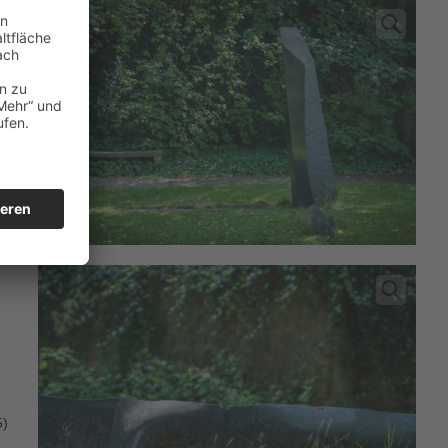
er
ns
.
5)