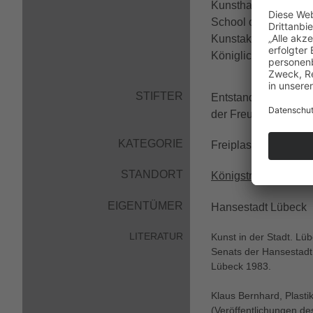
Kunsthandwerkschule 
School of Art in Lo
Kunstakademie in Be
Königlichen Kunstak
STIFTER
Entstanden anlässli
der Freunde der Mus
KATEGORIE
Freiplastik/-skulptur
STANDORT
Königstraße
3-11, B
EIGENTÜMER
Hansestadt Lübeck
LITERATUR
Kunst in der Stadt. L
Senats der Hansestadt 
Lübeck 1983.
Klaus Bernhard, Plasti
(Veröffentlichungen de