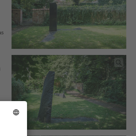
as
i
e