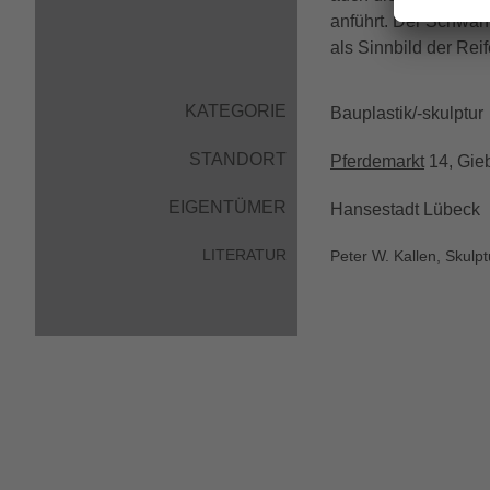
anführt. Der Schwan
als Sinnbild der Rei
KATEGORIE
Bauplastik/-skulptur
STANDORT
Pferdemarkt
14, Gie
EIGENTÜMER
Hansestadt Lübeck
LITERATUR
Peter W. Kallen, Skulp