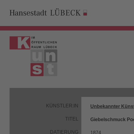
KÜNSTLER:IN
Unbekannter Künst
TITEL
Giebelschmuck Po
DATIERUNG
1874