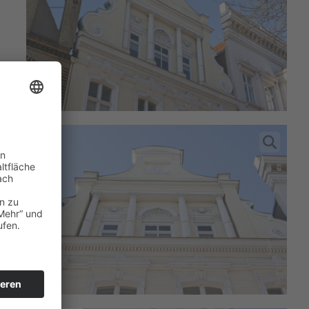
r
e
n
rau
ist
sie