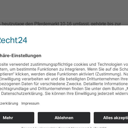
 heutzutage den Pferdemarkt 10-16 umfasst, gehörte bis zur
hr 1804 zur bischöflichen Kurie. Es fiel danach in den Besitz de
wieder veräußerte. Das Gelände wurde 1872 in vier Parzellen
äusern der Gründerzeit bebaut, deren historisierende Fassaden
ßenbild des unteren Pferdemarktes prägen. In diesem Ensembl
 14 durch seinen Bauschmuck besonders hervor. Im geschweifte
 sich in einer fast quadratischen Mauernische ein rundes
r schwer zu deutenden Darstellung: Der Relieftondo zeigt eine F
ewand. Sie hält eine Tafel in ihrer Linken während sie mit der
tto deutet, der einen Kandelaber über seiner Schulter trägt.
verrät, dass er die Frau mit sich ziehen will. Diese Bewegung
n Putto zu ihrer Linken unterstützt. Er trägt eine Lyra und eine
 drängt freudig in dieselbe Richtung. Beide Begleiter ergänzen
m wichtige Attribute und machen sie dadurch identifizierbar: Es 
orie der Poesie, deren Attribut nicht nur die Schrifttafel, sondern
r Putto mit dem Kandelaber steht für die Inspiration, die die Poe