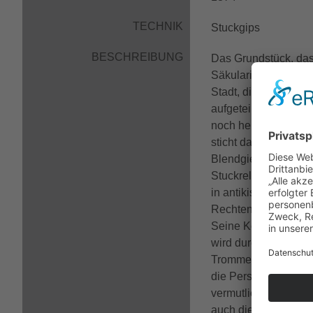
TECHNIK
Stuckgips
BESCHREIBUNG
Das Grundstück, das
Säkularisation im Ja
Stadt, die es 1824 
aufgeteilt und mit H
noch heute das Stra
sticht das Haus Nr.
Blendgiebel befindet
Stuckrelief mit eine
in antikisierendem G
Rechten auf einen Pu
Seine Körperhaltung 
wird durch den zweite
Trommel bei sich und
die Personifikation u
vermutlich eine Alleg
auch die Lyra ist. De