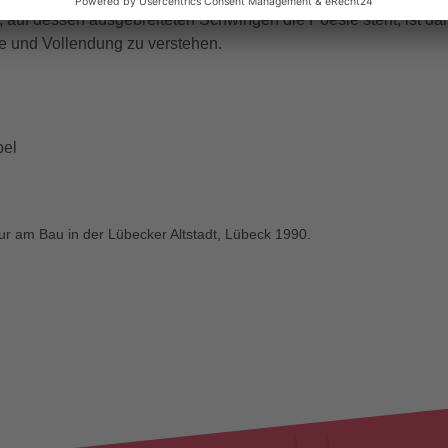
, auf dessen ausgebreiteten Schwingen die Poesie steht, ist da
fe und Vollendung zu verstehen.
bel
tur am Bau in der Lübecker Altstadt, Lübeck 1990.