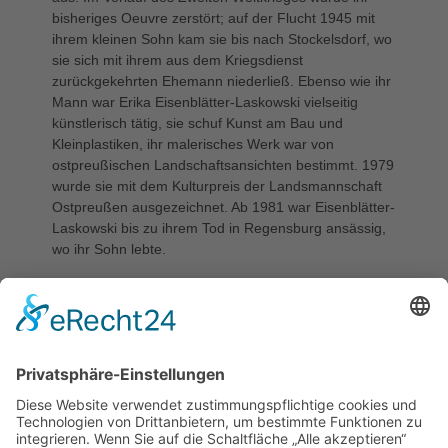
bisheriges Oeuvre zerstört; auf der Flucht 1945 mit
ihrem kleinen Sohn kam sie bis nach Stockelsdorf, wo
sie sich mit ihrem aus dem Kriegsdienst
zurückgekehrten Ehemann niederließ. Ebenso wie ihr
Mann war Erika Eisenblätter-Laskowski vielseitig
künstlerisch tätig, sie schuf Kunst am Bau und
Kleinplastiken, ihr malerisches Werk war von
ostpreußischen Landschaftsansichten bestimmt. 1979
wurde sie mit dem Kulturpreis der Landsmannschaft
Ostpreußen ausgezeichnet. Ab 1981 war Eisenblätter-
Laskowski bis zu ihrem Tod in Regensburg ansässig,
wo ihr Sohn lebte.
STIFTER
„Kunst am Bau“ durch das Hochbauamt Lübeck
KATEGORIE
Kunst am Bau