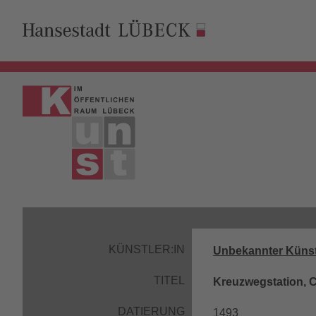
KÜNSTLER:IN
Unbekannter Künst
TITEL
Kreuzwegstation, C
DATIERUNG
1493