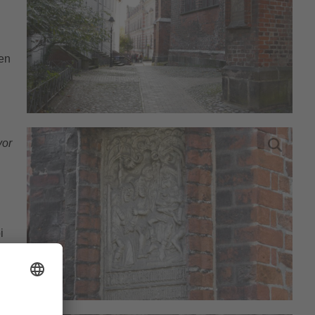
en
vor
i
ie