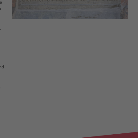
ie
n.
,
und
,