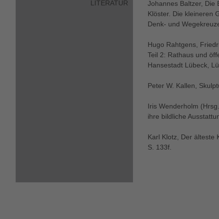
LITERATUR
Johannes Baltzer, Die
Klöster. Die kleineren
Denk- und Wegekreuze 
Hugo Rahtgens, Friedr
Teil 2: Rathaus und öf
Hansestadt Lübeck, L
Peter W. Kallen, Skulp
Iris Wenderholm (Hrsg.
ihre bildliche Ausstat
Karl Klotz, Der älteste
S. 133f.