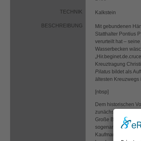
TECHNIK
Kalkstein
BESCHREIBUNG
Mit gebundenen Händ
Statthalter Pontius
verurteilt hat – sei
Wasserbecken wäscht.
„Hir.beginet.de.cruce
Kreuztragung Christ
Pilatus
bildet als Au
ältesten Kreuzwegs 
[nbsp]
Dem historischen Vor
zunächst die Breite
Große Burgstraße, da
sogenannten Jerusa
Kaufmann und Ratsher