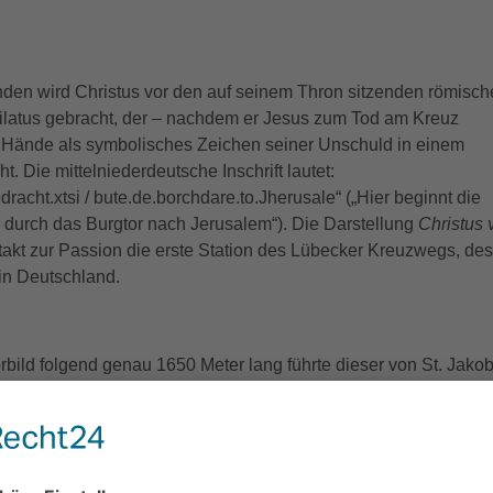
en wird Christus vor den auf seinem Thron sitzenden römisch
 Pilatus gebracht, der – nachdem er Jesus zum Tod am Kreuz
ne Hände als symbolisches Zeichen seiner Unschuld in einem
 Die mittelniederdeutsche Inschrift lautet:
dracht.xtsi / bute.de.borchdare.to.Jherusale“ („Hier beginnt die
i durch das Burgtor nach Jerusalem“). Die Darstellung
Christus 
ftakt zur Passion die erste Station des Lübecker Kreuzwegs, des
in Deutschland.
bild folgend genau 1650 Meter lang führte dieser von St. Jakob
 Straße entlang zum Kanzleigebäude und wieder zurück durch d
s Burgtor und über das Burgfeld zur letzten Station auf dem
lems-Berg. Der Überlieferung nach unternahm der Lübecker
r Hinrich Konstin im Jahr 1468 eine Pilgerreise ins Heilige