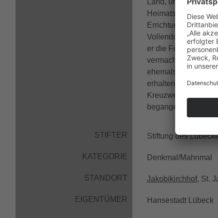
Land, um Buße zu tu
Heimatstadt Lübeck z
Errichtung des Kreu
Vollendung im Jahr 1
er die Fertigstellu
vermachte. Im Zuge 
ehemals sieben Stati
erhalten, die übrige
Kreuzweg am Karfrei
begangen.
STIFTER
Stiftung des Lübecke
KATEGORIE
Denkmal/Mahnmal
STANDORT
Jakobikirchhof
, St. 
EIGENTÜMER
Hansestadt Lübeck