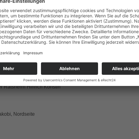
n und Ablass von seinen Sünden zu erlangen. In seine
urückgekehrt, veranlasste er in Erfüllung eines Gelübdes die
zwegs als Nachbau der Via Dolorosa in Jerusalem. Dessen
493 erlebte er nicht mehr. Als Konstin 1482 starb, gewährleiste
ng des Kreuzwegs jedoch, indem er der Stadt sein Vermögen
der Reformation verlor der Kreuzweg an Bedeutung. Von den
onen sind heute nur noch die erste und die letzte Station
n wurden im 17. und 18. Jahrhundert zerstört. Seit 1994 wird der
tag von Protestanten und Katholiken gemeinsam wieder neu
r Ratsherrn Hinrich Konstin
Jakobi, Nordseite