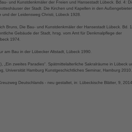
 Bau- und Kunstdenkmäler der Freien und Hansestadt Lübeck. Bd. 4: D
 Gotteshäuser der Stadt. Die Kirchen und Kapellen in den Außengebiete
und der Leidensweg Christi, Lübeck 1928.
ich Bruns, Die Bau- und Kunstdenkmäler der Hansestadt Lübeck. Bd. 1
fentliche Gebäude der Stadt, hrsg. vom Amt für Denkmalpflege der
übeck 1974.
tur am Bau in der Lübecker Altstadt, Lübeck 1990.
), „Ein zweites Paradies“. Spätmittelalterliche Sakralräume in Lübeck 
tung, Universität Hamburg Kunstgeschichtliches Seminar, Hamburg 2010.
 Kreuzweg Deutschlands - neu gestaltet, in: Lübeckische Blätter, 9, 2014