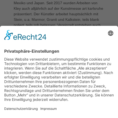
Mexiko und Japan. Seit 2017 wurden Arbeiten von
Kley auch alljährlich auf der Kunstmesse art karlsruhe
präsentiert. Der Künstler arbeitet hauptsächlich mit
Stein, u.a. Marmor, Granit und Kalkstein, teils blank
poliert, teils roh belassen. Vereinzelt entstehen auch
Plastiken aus Edelstahl. Thematisch konzentriert er
sich auf architektonische Turmformen sowie
archaische, abstrakte Motive wie Spiralen, Knoten und
Kristalle. Gelegentlich finden Tierdarstellungen
Eingang in sein Werk. Viele seiner Arbeiten befinden
sich im öffentlichen Raum. Jo Kley lebt und arbeitet in
Kiel.
KATEGORIE
Freiplastik/-skulptur
STANDORT
Heinrich-Meibom-Straße
, Campus Lübeck (UKSH),
Haus C1