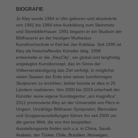
BIOGRAFIE
Jo Kley wurde 1964 in Ulm geboren und absolvierte
von 1981 bis 1984 eine Ausbildung zum Steinmetz
und Steinbilderhauer. 1991 begann er ein Studium der
Bildhauerei an der heutigen Muthesius
Kunsthochschule in Kiel bei Jan Koblasa. Seit 1995 ist
Kley als freischaffender Künstler tätig. 1998
entwickelte er die „KleyCity“, ein global und langfristig
angelegtes Kunstkonzept, das im Sinne der
Völkerverständigung das Ziel verfolgt, in möglichst
vielen Staaten der Erde eine seiner turmförmigen
Skulpturen zu errichten; bisher konnte er dies in 25
Ländern realisieren. Von 2000 bis 2019 unterhielt der
Künstler seine eigene Kunstagentur „ars magnifica“,
2012 promovierte Kley an der Universität von Pécs in
Ungarn. Unzählige Bildhauer-Symposien, Biennalen
und Gruppenausstellungen führen ihn seit 2000 um
die ganze Welt, die von ihm bespielten
Ausstellungsorte finden sich u.a. in China, Saudi-
Arabien, der Türkei, Chile, Brasilien, Norwegen,