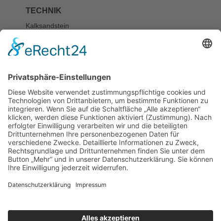
TECHNIK
Kalksandstein
BESCHREIBUNG
noch nicht vorhanden
KATEGORIE
Bauplastik/-skulptur
STANDORT
Fünfhausen
21-25, Portal
LITERATUR
Peter W. Kallen, Skulptur am Bau in der Lübecker Altstadt,
Lübeck 1990.