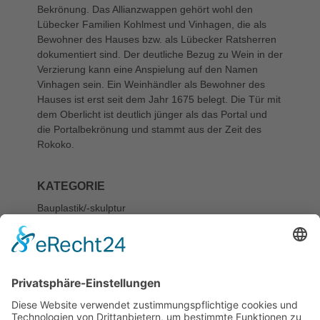
Bekrönung. Das Allianzwappen gehört wohl den
Lübecker Familien Kohlmest und Vinhagen, die als
Bewohner des Hauses bzw. als Lübecker Ratsherren
dokumentiert sind. Der deutliche Bezug zu Wein in der
Verzierung kann eine Anspielung auf den Namen
Vinhagen sein. Ein Weinhändler als Bewohner des
Hauses ist erst seit dem Jahr 1675 belegt. Die Tür mit
dem Oberlicht ist deutlich jünger als das Portal und
die Portalbekrönung und stammt aus der Zeit des
Rokoko.
KATEGORIE
Bauplastik/-skulptur
STANDORT
Alfstraße
38, Portal
EIGENTÜMER
Hansestadt Lübeck