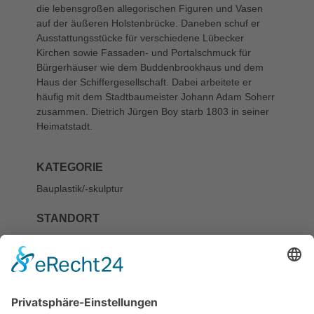
die lebensgroßen allegorischen Figuren und Vasen
auf der äußeren Holstenbrücke. Daneben schuf er
Ausstattungsstücke für verschiedene Lübecker
Kirchen sowie Fassaden- und Portalschmuck für
Bürgerhäuser wie dem Buddenbrookhaus und dem
Haus der Schiffergesellschaft. Dabei arbeitete er
häufig mit dem Stadtbaumeister Johann Adam Soherr
zusammen. Dietrich Jürgen Boy starb 1803 in seiner
Heimatstadt.
KATEGORIE
Bauplastik/-skulptur
STANDORT
St.-Annen-Straße
15, Museumsquartier St. Annen,
Puppenhof
EIGENTÜMER
Hansestadt Lübeck