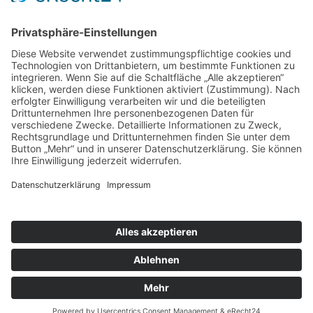
EIGENTÜMER
Hansestadt Lübeck
LITERATUR
Hugo Rahtgens, Friedrich Bruns, Die Bau- und
Kunstdenkmäler der Hansestadt Lübeck. Bd. 1, Teil 1:
Stadtpläne- und Ansichten, Stadtbefestigung, Wasserkünste
und Mühlen, Lübeck 1939.
Klaus Bernhard, Plastik in Lübeck. Dokumentation der Kunst im
öffentlichen Raum (1436-1985) (Veröffentlichungen des
Senates der Hansestadt Lübeck, Amt für Kultur, hrsg. von Hans-
Gerd Kästner, Reihe B, Heft 8), Lübeck 1986.