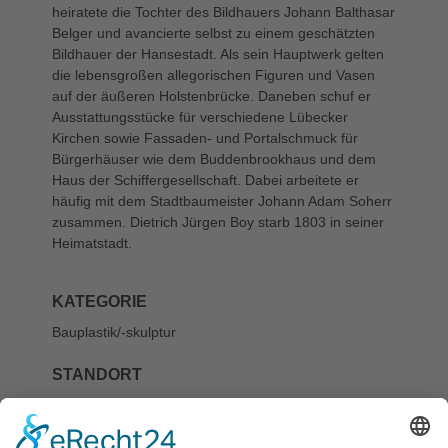
heiratete die Tochter des Bildhauers Johann Balthasar
Belger und avancierte selbst zu einem geschätzten
Bildhauer der Hansestadt. Als sein Hauptwerk gelten
die lebensgroßen allegorischen Figuren und Vasen
auf der äußeren Holstenbrücke. Daneben schuf er
Ausstattungsstücke für verschiedene Lübecker
Kirchen sowie Fassaden- und Portalschmuck für
Bürgerhäuser wie dem Buddenbrookhaus und dem
Haus der Schiffergesellschaft. Dabei arbeitete er
häufig mit dem Stadtbaumeister Johann Adam Soherr
zusammen. Dietrich Jürgen Boy starb 1803 in seiner
Heimatstadt.
KATEGORIE
Bauplastik/-skulptur
STANDORT
St.-Annen-Straße
15, Museumsquartier St. Annen,
Puppenhof