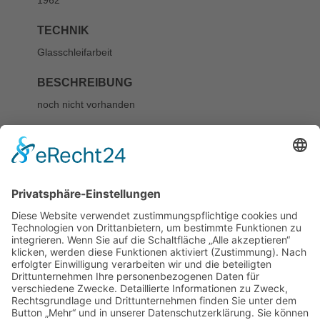
TECHNIK
Glasschleifarbeit
BESCHREIBUNG
noch nicht vorhanden
STIFTER
„Kunst am Bau“ durch das Hochbauamt Lübeck
KATEGORIE
nicht mehr erhalten
STANDORT
Nicht mehr erhalten, Lortzingstraße 27, Gotthard-
Kühl-Schule
LITERATUR