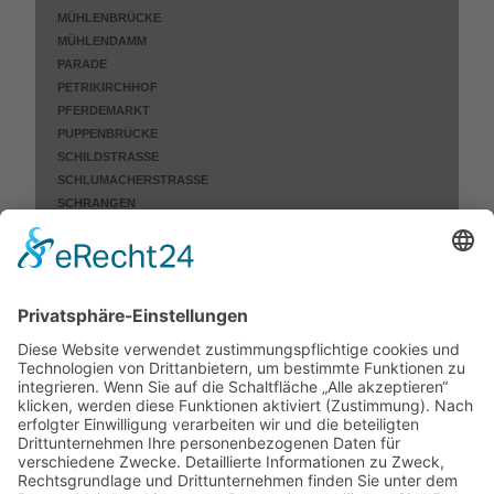
MÜHLENBRÜCKE
MÜHLENDAMM
PARADE
PETRIKIRCHHOF
PFERDEMARKT
PUPPENBRÜCKE
SCHILDSTRASSE
SCHLUMACHERSTRASSE
SCHRANGEN
ST.-ANNEN-STRASSE
WAHMSTRASSE
WALLSTRASSE
WEBERSTRASSE
WILLY-BRANDT-ALLEE
NICHT MEHR ERHALTEN
KÜCKNITZ
MOISLING
SCHLUTUP
ST. GERTRUD
ST. JÜRGEN