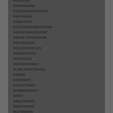
FEGEFEUER
FISCHERGRUBE
FLEISCHHAUERSTRASSE
FÜNFHAUSEN
GEIBELPLATZ
GLOCKENGIESSERSTRASSE
GROSSE BURGSTRASSE
GROSSE PETERSGRUBE
HARTENGRUBE
HOLSTENTORPLATZ
HUNDESTRASSE
HÜXSTRASSE
JAKOBIKIRCHHOF
KLEINE BURGSTRASSE
KOBERG
KOHLMARKT
KÖNIGSTRASSE
MARIENKIRCHHOF
MARKT
MARLESGRUBE
MENGSTRASSE
MUSTERBAHN