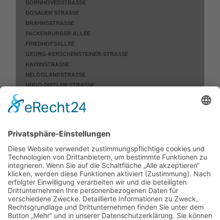
BORNHÖVEDSTRASSE
BOSAUER STRASSE
BRAHMSSTRASSE
FACKENBURGER ALLEE
FRIEDHOFSALLEE
GEORG-KERSCHENSTEINER-STRASSE
HAYDNSTRASSE
HELGOLANDSTRASSE
HUGO-DISTLER-STRASSE
HUTMACHERRING
KREMPELSDORFER ALLEE
PAUL-GERHARDT-STRASSE
POSENER STRASSE
SCHWARTAUER ALLEE
SCHWARTAUER LANDSTRASSE
SCHÖNBÖCKENER HAUPTSTRASSE
SCHÖNBÖCKENER STRASSE
STEINRADER WEG
STOCKELSDORFER STRASSE
TRIFTSTRASSE
ZIEGELSTRASSE
NICHT MEHR ERHALTEN