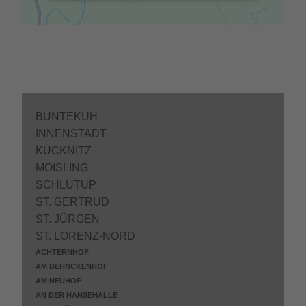
BUNTEKUH
INNENSTADT
KÜCKNITZ
MOISLING
SCHLUTUP
ST. GERTRUD
ST. JÜRGEN
ST. LORENZ-NORD
ACHTERNHOF
AM BEHNCKENHOF
AM NEUHOF
AN DER HANSEHALLE