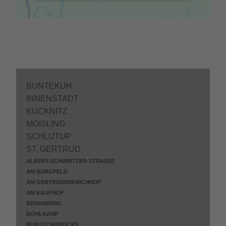
BUNTEKUH
INNENSTADT
KÜCKNITZ
MOISLING
SCHLUTUP
ST. GERTRUD
ALBERT-SCHWEITZER-STRASSE
AM BURGFELD
AM GERTRUDENKIRCHHOF
AM KAUFHOF
BEHAIMRING
BOHLKAMP
BURGTORBRÜCKE