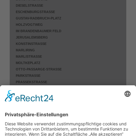
DIESELSTRASSE
ESCHENBURGSTRASSE
GUSTAV-RADBRUCH-PLATZ
HOLZVOGTWEG
IM BRANDENBAUMER FELD
JERUSALEMSBERG
KONSTINSTRASSE
MARLIRING
MARLISTRASSE
MOLTKEPLATZ
OTTO-PASSARGE-STRASSE
PARKSTRASSE
PRASSEKSTRASSE
RABENHORST
ROECKSTRASSE
RUDOLF-GROTH-STRASSE
SANDBERG
STELLBRINKSTRASSE
THOMAS-MANN-STRASSE
TRAVEMÜNDER ALLEE
WALDSTRASSE