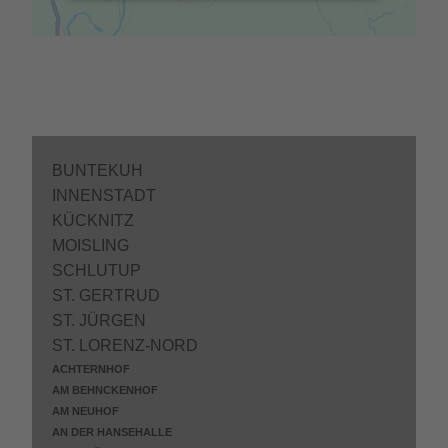
BUNTEKUH
INNENSTADT
KÜCKNITZ
MOISLING
SCHLUTUP
ST. GERTRUD
ST. JÜRGEN
ST. LORENZ-NORD
ACHTERNHOF
AM BEHNCKENHOF
AM NEUHOF
AN DER HANSEHALLE