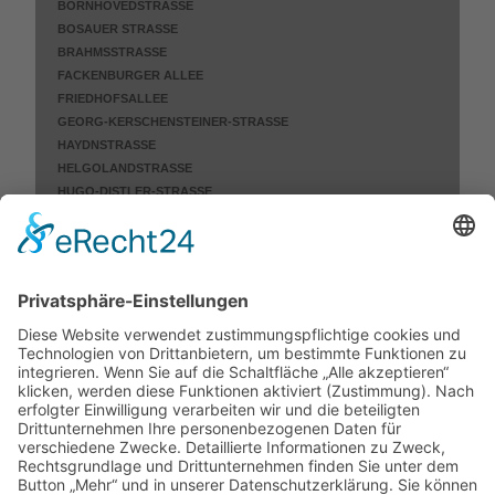
BORNHÖVEDSTRASSE
BOSAUER STRASSE
BRAHMSSTRASSE
FACKENBURGER ALLEE
FRIEDHOFSALLEE
GEORG-KERSCHENSTEINER-STRASSE
HAYDNSTRASSE
HELGOLANDSTRASSE
HUGO-DISTLER-STRASSE
HUTMACHERRING
KREMPELSDORFER ALLEE
PAUL-GERHARDT-STRASSE
POSENER STRASSE
SCHWARTAUER ALLEE
SCHWARTAUER LANDSTRASSE
SCHÖNBÖCKENER HAUPTSTRASSE
SCHÖNBÖCKENER STRASSE
STEINRADER WEG
STOCKELSDORFER STRASSE
TRIFTSTRASSE
ZIEGELSTRASSE
NICHT MEHR ERHALTEN