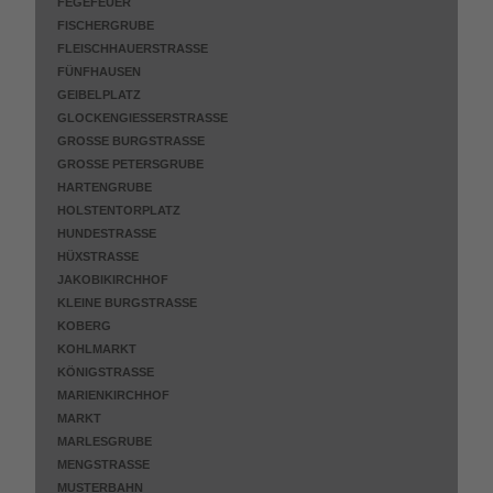
FEGEFEUER
FISCHERGRUBE
FLEISCHHAUERSTRASSE
FÜNFHAUSEN
GEIBELPLATZ
GLOCKENGIESSERSTRASSE
GROSSE BURGSTRASSE
GROSSE PETERSGRUBE
HARTENGRUBE
HOLSTENTORPLATZ
HUNDESTRASSE
HÜXSTRASSE
JAKOBIKIRCHHOF
KLEINE BURGSTRASSE
KOBERG
KOHLMARKT
KÖNIGSTRASSE
MARIENKIRCHHOF
MARKT
MARLESGRUBE
MENGSTRASSE
MUSTERBAHN