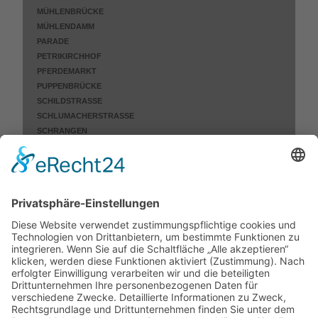
MÜHLENBRÜCKE
MÜHLENDAMM
PARADE
PETRIKIRCHHOF
PFERDEMARKT
PUPPENBRÜCKE
SCHILDSTRASSE
SCHLUMACHERSTRASSE
SCHRANGEN
ST.-ANNEN-STRASSE
WAHMSTRASSE
WALLSTRASSE
WEBERSTRASSE
WILLY-BRANDT-ALLEE
NICHT MEHR ERHALTEN
KÜCKNITZ
MOISLING
SCHLUTUP
ST. GERTRUD
ST. JÜRGEN