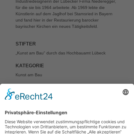
Industriedesignerin der Lübecker Firma Niederegger,
für die sie bis 1964 arbeitete. Ab 1969 lebte die
Künstlerin auf dem Jaglhof bei Stamsried in Bayern
und fand hier in der Restaurierung barocker
bayrischer Kirchen ein neues Tätigkeitsfeld.
STIFTER
„Kunst am Bau“ durch das Hochbauamt Lübeck
KATEGORIE
Kunst am Bau
STANDORT
Am Behnckenhof
37, Schule Tremser Teich,
Außenanlage
EIGENTÜMER
Hansestadt Lübeck