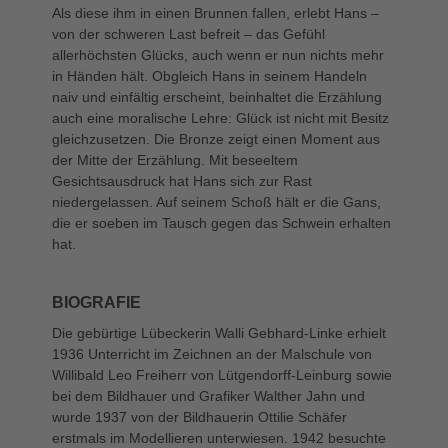
Als diese ihm in einen Brunnen fallen, erlebt Hans –
von der schweren Last befreit – das Gefühl
allerhöchsten Glücks, auch wenn er nun nichts mehr
in Händen hält. Obgleich Hans in seinem Handeln
naiv und einfältig erscheint, beinhaltet die Erzählung
auch eine moralische Lehre: Glück ist nicht mit Besitz
gleichzusetzen. Die Bronze zeigt einen Moment aus
der Mitte der Erzählung. Mit beseeltem
Gesichtsausdruck hat Hans sich zur Rast
niedergelassen. Auf seinem Schoß hält er die Gans,
die er soeben im Tausch gegen das Schwein erhalten
hat.
BIOGRAFIE
Die gebürtige Lübeckerin Walli Gebhard-Linke erhielt
1936 Unterricht im Zeichnen an der Malschule von
Willibald Leo Freiherr von Lütgendorff-Leinburg sowie
bei dem Bildhauer und Grafiker Walther Jahn und
wurde 1937 von der Bildhauerin Ottilie Schäfer
erstmals im Modellieren unterwiesen. 1942 besuchte