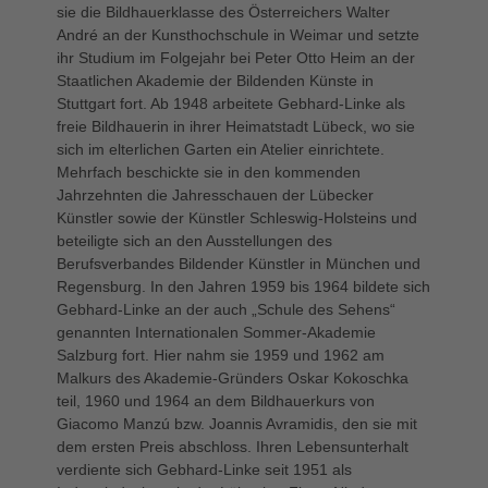
sie die Bildhauerklasse des Österreichers Walter
André an der Kunsthochschule in Weimar und setzte
ihr Studium im Folgejahr bei Peter Otto Heim an der
Staatlichen Akademie der Bildenden Künste in
Stuttgart fort. Ab 1948 arbeitete Gebhard-Linke als
freie Bildhauerin in ihrer Heimatstadt Lübeck, wo sie
sich im elterlichen Garten ein Atelier einrichtete.
Mehrfach beschickte sie in den kommenden
Jahrzehnten die Jahresschauen der Lübecker
Künstler sowie der Künstler Schleswig-Holsteins und
beteiligte sich an den Ausstellungen des
Berufsverbandes Bildender Künstler in München und
Regensburg. In den Jahren 1959 bis 1964 bildete sich
Gebhard-Linke an der auch „Schule des Sehens“
genannten Internationalen Sommer-Akademie
Salzburg fort. Hier nahm sie 1959 und 1962 am
Malkurs des Akademie-Gründers Oskar Kokoschka
teil, 1960 und 1964 an dem Bildhauerkurs von
Giacomo Manzú bzw. Joannis Avramidis, den sie mit
dem ersten Preis abschloss. Ihren Lebensunterhalt
verdiente sich Gebhard-Linke seit 1951 als