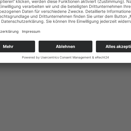
46-1986: Dokumentation der Gemeinschaft Lübecker Maler und Bildhau
Senats der Hansestadt Lübeck, Amt für Kultur, Reihe A), Lübeck 1986.
k in Lübeck. Dokumentation der Kunst im öffentlichen Raum (1436-198
s Senates der Hansestadt Lübeck, Amt für Kultur, hrsg. von Hans-Gerd
 8), Lübeck 1986.