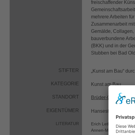
freischaffender Küns
Gemeinschaftsarbeit
mehrere Arbeiten fü
Zusammenarbeit mit 
Gemälde, Collagen, 
bauverbundene Arbei
(BKK) und in der Ge
Stubben bei Bad Old
STIFTER
„Kunst am Bau“ dur
KATEGORIE
Kunst am Bau
STANDORT
Brüder-Grimm-Ring
EIGENTÜMER
Hansestadt Lübeck
LITERATUR
Erich Lethgau, Kat. Au
Annen-Museum, 13. Nov