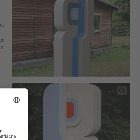
st
er
in
.-