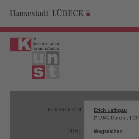
KÜNSTLER:IN
Erich Lethgau
(* 1940 Danzig, † 2
TITEL
Wegzeichen