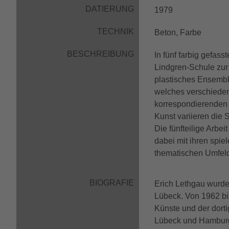
DATIERUNG
1979
TECHNIK
Beton, Farbe
BESCHREIBUNG
In fünf farbig gefas
Lindgren-Schule zur
plastisches Ensembl
welches verschieden
korrespondierenden 
Kunst variieren die
Die fünfteilige Arbe
dabei mit ihren spi
thematischen Umfeld
BIOGRAFIE
Erich Lethgau wurde
Lübeck. Von 1962 bi
Künste und der dorti
Lübeck und Hamburg,