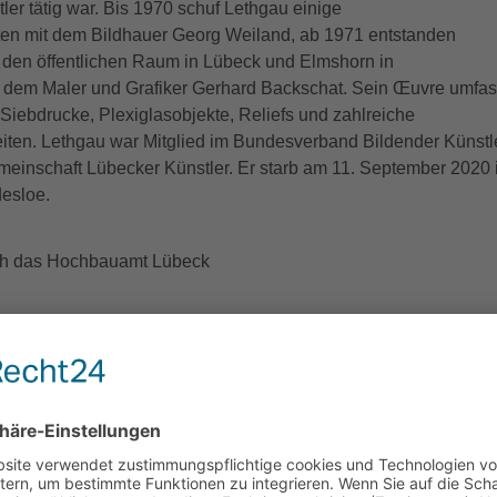
tler tätig war. Bis 1970 schuf Lethgau einige
en mit dem Bildhauer Georg Weiland, ab 1971 entstanden
r den öffentlichen Raum in Lübeck und Elmshorn in
dem Maler und Grafiker Gerhard Backschat. Sein Œuvre umfas
Siebdrucke, Plexiglasobjekte, Reliefs und zahlreiche
ten. Lethgau war Mitglied im Bundesverband Bildender Künstl
meinschaft Lübecker Künstler. Er starb am 11. September 2020 
esloe.
ch das Hochbauamt Lübeck
6-8, Heinrich-Mann-Schule, Außenanlage
sst., Museum für Kunst und Kulturgeschichte der Hansestadt Lübeck, St
. 1983 - 8. Jan. 1984, Lübeck 1983.