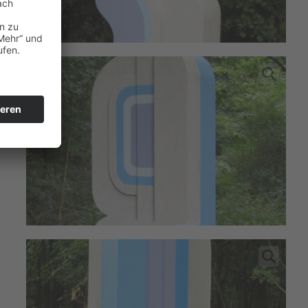
er
5)