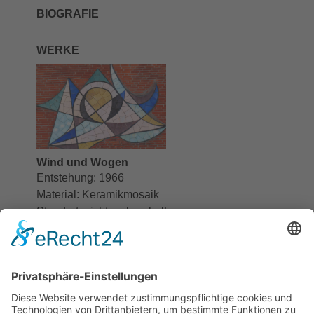
BIOGRAFIE
WERKE
Wind und Wogen
Entstehung:
1966
Material:
Keramikmosaik
Standort:
nicht mehr erhalten
Details